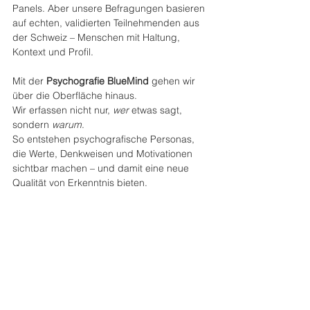
Panels. Aber unsere Befragungen basieren 
auf echten, validierten Teilnehmenden aus 
der Schweiz – Menschen mit Haltung, 
Kontext und Profil.
Mit der 
Psychografie BlueMind
 gehen wir 
über die Oberfläche hinaus.
Wir erfassen nicht nur, 
wer
 etwas sagt, 
sondern 
warum
.
So entstehen psychografische Personas, 
die Werte, Denkweisen und Motivationen 
sichtbar machen – und damit eine neue 
Qualität von Erkenntnis bieten.
Unsere Studien liefern nicht einfach Daten, 
sondern Einsichten, die sich direkt in 
Strategien, Kommunikation und Produkte 
übersetzen lassen.Sie bauen die Brücke 
zwischen Forschung und Praxis – und 
schaffen Verstehen, das Wirkung zeigt.