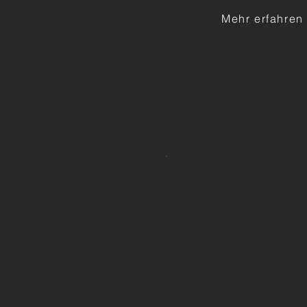
Mehr erfahren
2. Der Opportunis
hitekt 8%*
Der strategische
nsbeschreibung:
Er
Oberflächliche Verha
instream, setzt auf
agil, nutzt modernste
tet Bitcoin primär
stark rendite- sowie s