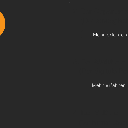
2. Der Opportunis
(Der strategisch
Mehr erfahren
3. Der Absicherer
(Der digitale Be
Mehr erfahren
4. Der Mitläufer
(Der harmoniebedü