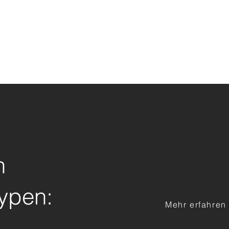
n
1. Der Systemkriti
(Der ideologisch
typen:
Mehr erfahren