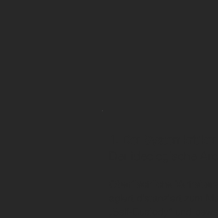
1. Der Systemkritiker
Der ideologische Arc
Oberflächliche Verhalte
agiert distanziert zum Ma
„Self-Custody“ und bewer