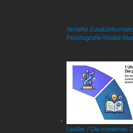
nach seinem gesellschaft
Veränderungspotenzial st
Vertiefte Zusatzinforma
Psychografie-Modell Blu
Zuordnung BlueMind Feld
Leader / Die modernen 