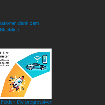
rk über Erfolge und
rmationen dank dem
 BlueMind:
Felder: Die progressiven