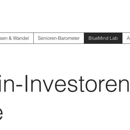
sen & Wandel
Senioren-Barometer
BlueMind Lab
A
in-Investoren
e