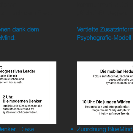
lichen
kommuniziert lautsta
att nach dem Preis.
„Alpha“-Strategien.
tionen dank dem
Vertiefte Zusatzinfo
eMind:
Psychografie-Modell
er: Die progressiven
Denker
. Diese
Zuordnung BlueMind 