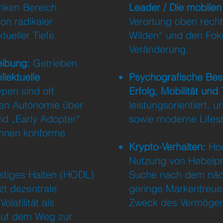
inken Bereich
Leader / Die mobile
on radikaler
Verortung oben rechts
tueller Tiefe.
Wilden“ und den Fok
Veränderung.
eibung:
Getrieben
llektuelle
Psychografische Be
ypen sind oft
Erfolg, Mobilität und 
zen Autonomie über
leistungsorientiert, 
ind „Early Adopter“
sowie moderne Lifes
hnen konforme
Krypto-Verhalten:
Hoc
Nutzung von Hebelpr
stiges Halten (HODL)
Suche nach dem näch
tzt dezentrale
geringe Markentreue; 
olatilität als
Zweck des Vermögen
auf dem Weg zur