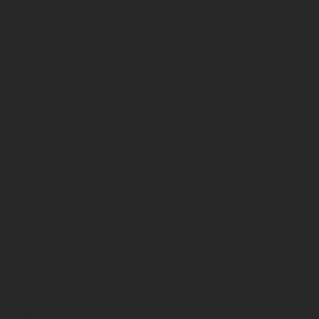
t
 Performer 17%*
ltensbeschreibung:
Er ist
 Trading-Tools und ist
tatusorientiert. Er